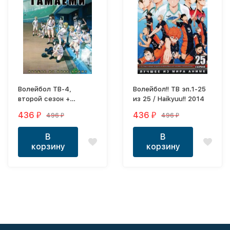
Волейбол ТВ-4,
Волейбол!! ТВ эп.1-25
второй сезон +
из 25 / Haikyuu!! 2014
Тамаёми
436
436
496
496
₽
₽
₽
₽
В
В
корзину
корзину