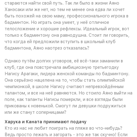
стараются найти свой путь. Так ли было в жизни Аяно
Ханэсаки или же нет, но тем не менее она едва ли хочет
быть похожей на свою маму, профессионального игрока в
бадминтон. Но играть она умеет, у неё отличное
телосложение и хорошие рефлексы. Идеальный игрок, вот
только к бадминтону она равнодушна. Стоит ли говорить,
что когда ей предложили вступить в школьный клуб
бадминтона, Аяно наотрез отказалась?
Однако путём долгих уговоров, её всё-таки заманили в
клуб, где она повстречала амбициозную третьегодку
Нагису Арагаки, лидера женской команды по бадминтону.
Она серьёзно нацелена на то, чтобы стать олимпийской
чемпионкой, в школе Нагису считают непревзойдённым
талантом, и все на неё равняются. Но стоило Аяно выйти на
поле, как таланты Нагисы померкли, и все взгляды были
прикованы к новенькой. Смогут ли девушки подружиться
или же станут соперницами?
Харука и Каната принимают подачу
Кто из нас не любит поиграть на пляже во что-нибудь?
Ведь просто лежать и загорать - это же так скучно! Если