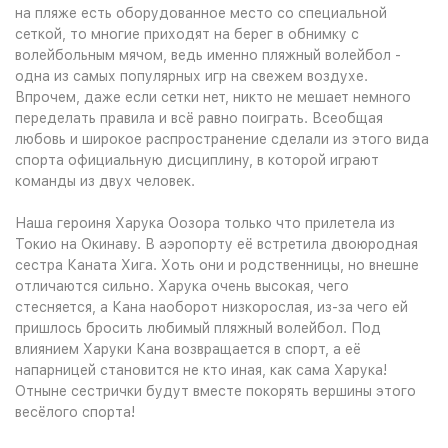
на пляже есть оборудованное место со специальной
сеткой, то многие приходят на берег в обнимку с
волейбольным мячом, ведь именно пляжный волейбол -
одна из самых популярных игр на свежем воздухе.
Впрочем, даже если сетки нет, никто не мешает немного
переделать правила и всё равно поиграть. Всеобщая
любовь и широкое распространение сделали из этого вида
спорта официальную дисциплину, в которой играют
команды из двух человек.
Наша героиня Харука Оозора только что прилетела из
Токио на Окинаву. В аэропорту её встретила двоюродная
сестра Каната Хига. Хоть они и родственницы, но внешне
отличаются сильно. Харука очень высокая, чего
стесняется, а Кана наоборот низкорослая, из-за чего ей
пришлось бросить любимый пляжный волейбол. Под
влиянием Харуки Кана возвращается в спорт, а её
напарницей становится не кто иная, как сама Харука!
Отныне сестрички будут вместе покорять вершины этого
весёлого спорта!