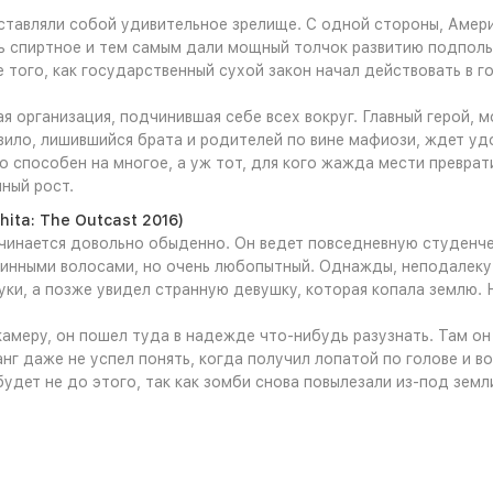
тавляли собой удивительное зрелище. С одной стороны, Амери
ть спиртное и тем самым дали мощный толчок развитию подполь
е того, как государственный сухой закон начал действовать в 
организация, подчинившая себе всех вокруг. Главный герой, м
Авило, лишившийся брата и родителей по вине мафиози, ждет уд
пособен на многое, а уж тот, для кого жажда мести превратил
ный рост.
hita: The Outcast 2016)
ачинается довольно обыденно. Он ведет повседневную студенче
линными волосами, но очень любопытный. Однажды, неподалеку 
и, а позже увидел странную девушку, которая копала землю. Не
камеру, он пошел туда в надежде что-нибудь разузнать. Там он
г даже не успел понять, когда получил лопатой по голове и во
дет не до этого, так как зомби снова повылезали из-под земли