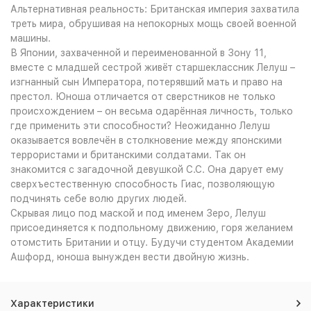
Альтернативная реальность: Британская империя захватила
треть мира, обрушивая на непокорных мощь своей военной
машины.
В Японии, захваченной и переименованной в Зону 11,
вместе с младшей сестрой живёт старшеклассник Лелуш –
изгнанный сын Императора, потерявший мать и право на
престол. Юноша отличается от сверстников не только
происхождением – он весьма одарённая личность, только
где применить эти способности? Неожиданно Лелуш
оказывается вовлечён в столкновение между японскими
террористами и британскими солдатами. Так он
знакомится с загадочной девушкой C.C. Она дарует ему
сверхъестественную способность Гиас, позволяющую
подчинять себе волю других людей.
Скрывая лицо под маской и под именем Зеро, Лелуш
присоединяется к подпольному движению, горя желанием
отомстить Британии и отцу. Будучи студентом Академии
Ашфорд, юноша вынужден вести двойную жизнь.
Характеристики