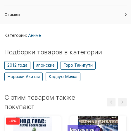
Отзывы
Категории:
Аниме
Подборки товаров в категории
2012 года
японские
Горо Танигути
Нориаки Акитая
Кадзуо Миякэ
C этим товаром также
покупают
-6%
Бестселлер