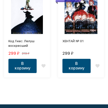
Код Гиас: Лелуш
ХЕНТАЙ № 01
воскресший
299
299
319
₽
₽
₽
В
В
корзину
корзину