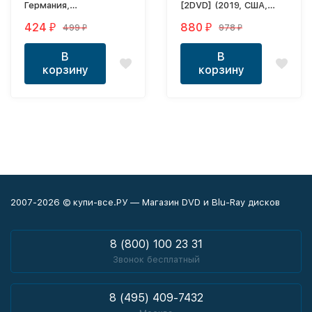
Германия,
[2DVD] (2019, США,
Великобритания,
Великобритания,
424
880
499
978
₽
₽
₽
₽
Венгрия, 2003-2016)
сериал, фэнтези,
сезон 1-8, 73 серий,
В
В
полная версия.)
корзину
корзину
2007-2026 © купи-все.РУ — Магазин DVD и Blu-Ray дисков
8 (800) 100 23 31
Звонок бесплатный
8 (495) 409-7432