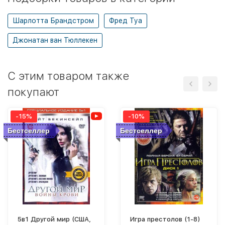
Шарлотта Брандстром
Фред Туа
Джонатан ван Тюллекен
C этим товаром также
покупают
-15%
-10%
Бестселлер
Бестселлер
5в1 Другой мир (США,
Игра престолов (1-8)