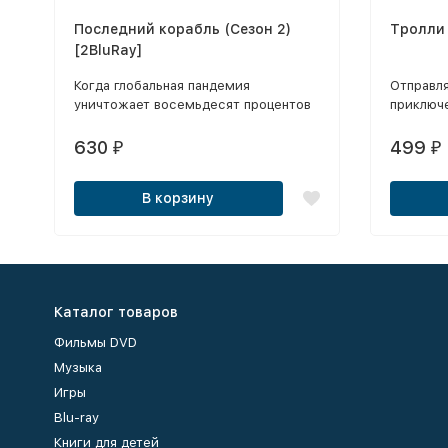
Последний корабль (Сезон 2)
Тролли
[2BluRay]
Когда глобальная пандемия
Отправля
уничтожает восемьдесят процентов
приключе
населения планеты, на плечи экипажа
далеко о
одинокого эсминца ложится задача
объедин
630
499
₽
₽
по спасению человечества от
мрачным
вымирания.
Цветан, 
В корзину
зловещих
короля 
Каталог товаров
Фильмы DVD
Музыка
Игры
Blu-ray
Книги для детей