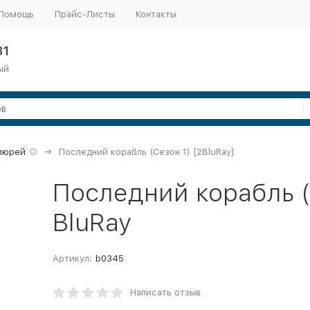
Помощь
Прайс-Листы
Контакты
31
ый
люрей
Последний корабль (Сезон 1) [2BluRay]
Последний корабль (С
BluRay
Артикул:
b0345
Написать отзыв