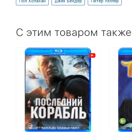
Пол Холахан
Джек Бендер
Питер Уэллер
C этим товаром также