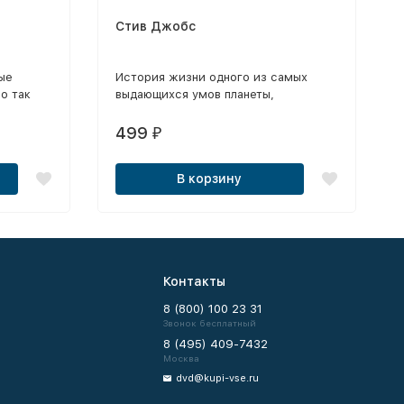
Стив Джобс
ые
История жизни одного из самых
о так
выдающихся умов планеты,
основателя компании Apple, Стива
Джобса.
499
₽
В корзину
Контакты
8 (800) 100 23 31
Звонок бесплатный
8 (495) 409-7432
Москва
dvd@kupi-vse.ru