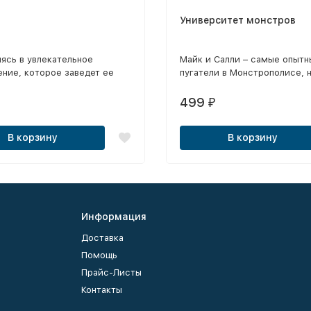
Университет монстров
ясь в увлекательное
Майк и Салли – самые опытн
ние, которое заведет ее
пугатели в Монстрополисе, н
т привычного мира, Розочка
было далеко не всегда.
яет усилия с самым
499
₽
 троллем на свете по имени
чтобы спасти друзей из лап
В корзину
В корзину
 бергенов и их лидера,
Хряща Старшего.
Информация
Доставка
Помощь
Прайс-Листы
Контакты