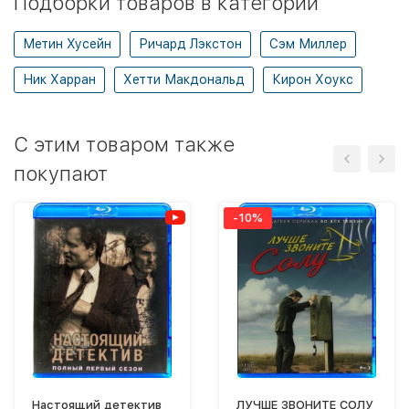
Подборки товаров в категории
Метин Хусейн
Ричард Лэкстон
Сэм Миллер
Ник Харран
Хетти Макдональд
Кирон Хоукс
C этим товаром также
покупают
-10%
Настоящий детектив
ЛУЧШЕ ЗВОНИТЕ СОЛУ