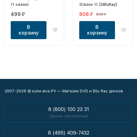
(1 сезон)
(Сезон 1) [2BluRay]
499
808
898
₽
₽
₽
В
В
корзину
корзину
2007-2026 © купи-все.РУ — Магазин DVD и Blu-Ray дисков
8 (800) 100 23 31
Звонок бесплатный
8 (495) 409-7432