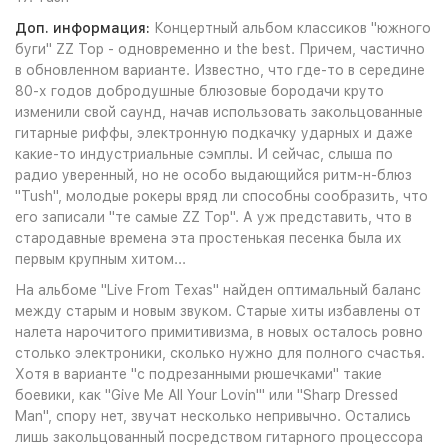
Доп. информация:
Концертный альбом классиков "южного
буги" ZZ Top - одновременно и the best. Причем, частично
в обновленном варианте. Известно, что где-то в середине
80-х годов добродушные блюзовые бородачи круто
изменили свой саунд, начав использовать закольцованные
гитарные риффы, электронную подкачку ударных и даже
какие-то индустриальные сэмплы. И сейчас, слыша по
радио уверенный, но не особо выдающийся ритм-н-блюз
"Tush", молодые рокеры вряд ли способны сообразить, что
его записали "те самые ZZ Top". А уж представить, что в
стародавные времена эта простенькая песенка была их
первым крупным хитом...
На альбоме "Live From Texas" найден оптимальный баланс
между старым и новым звуком. Старые хиты избавлены от
налета нарочитого примитивизма, в новых осталось ровно
столько электроники, сколько нужно для полного счастья.
Хотя в варианте "с подрезанными рюшечками" такие
боевики, как "Give Me All Your Lovin'" или "Sharp Dressed
Man", спору нет, звучат несколько непривычно. Остались
лишь закольцованный посредством гитарного процессора