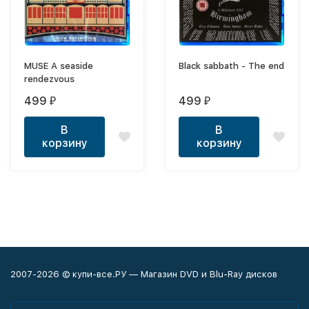
MUSE A seaside
Black sabbath - The end
rendezvous
499
499
₽
₽
В
В
корзину
корзину
2007-2026 © купи-все.РУ — Магазин DVD и Blu-Ray дисков