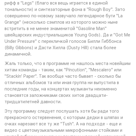
рифф в "Legs" (благо вся вещь играется в единой
тональности) и синтезаторные фона в "Rough Boy". Зато
совершенно по-новому зазвучало легендарное буги "La
Grange" (несколько сэмплов из которого можно ныне
встретить в не менее знаменитой "Gasoline Man"
швейцарских индустриальщиков Young Gods). Да и "Got Me
Under Pressure" с перекличкой голосов Билли Гиббонса
(Billy Gibbons) и Дасти Хилла (Dusty Hill) стала более
динамичной.
Жаль только, что в программе не нашлось места новейшим
хитам команды - таким, как "Pincution", "Mescalero" или
"Stackin' Paper". Так вообще часто бывает - сколько бы
отличных альбомов та или иная группа ни выпустила в
последние годы, на концертах музыканты неизменно
становятся заложниками своих хитов двадцати-
тридцатилетней давности.
Эту программу следует послушать хотя бы ради того
прекрасного остервенения, с которым дедки в шляпах и
очках нарезают все ту же "Tush". А на подходе - еще и
видео с цветомузыкальными микрофонными стойками и