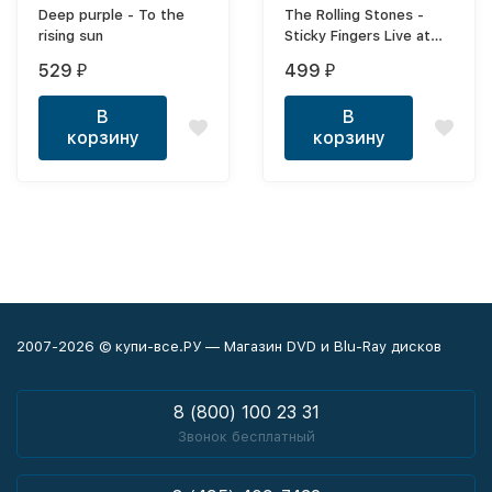
Deep purple - To the
The Rolling Stones -
rising sun
Sticky Fingers Live at
the Fonda Theater 2015
529
499
₽
₽
В
В
корзину
корзину
2007-2026 © купи-все.РУ — Магазин DVD и Blu-Ray дисков
8 (800) 100 23 31
Звонок бесплатный