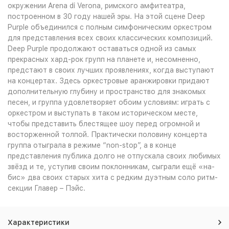
окружении Arena di Verona, римского амфитеатра,
построенном в 30 году нашей эры. На этой сцене Deep
Purple объединился с полным симфоническим оркестром
для представления всех своих классических композиций.
Deep Purple продолжают оставаться одной из самых
прекрасных хард-рок групп на планете и, несомненно,
предстают в своих лучших проявлениях, когда выступают
на концертах. Здесь оркестровые аранжировки придают
дополнительную глубину и пространство для знакомых
песен, и группа удовлетворяет обоим условиям: играть с
оркестром и выступать в таком историческом месте,
чтобы представить блестящее шоу перед огромной и
восторженной толпой. Практически половину концерта
группа отыграла в режиме “non-stop”, а в конце
представления публика долго не отпускала своих любимых
звёзд и те, уступив своим поклонникам, сыграли ещё «на-
бис» два своих старых хита с редким дуэтным соло ритм-
секции Главер – Пэйс.
Характеристики