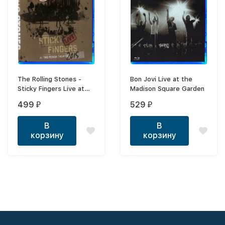
The Rolling Stones -
Bon Jovi Live at the
Sticky Fingers Live at
Madison Square Garden
the Fonda Theater 2015
499
529
₽
₽
В
В
корзину
корзину