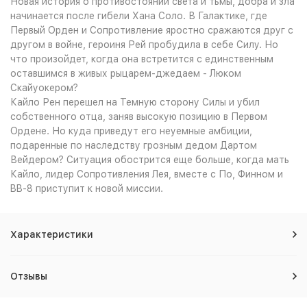
Новая история о противостоянии света и тьмы, добра и зла
начинается после гибели Хана Соло. В Галактике, где
Первый Орден и Сопротивление яростно сражаются друг с
другом в войне, героиня Рей пробудила в себе Силу. Но
что произойдет, когда она встретится с единственным
оставшимся в живых рыцарем-джедаем - Люком
Скайуокером?
Кайло Рен перешел на Темную сторону Силы и убил
собственного отца, заняв высокую позицию в Первом
Ордене. Но куда приведут его неуемные амбиции,
подаренные по наследству грозным дедом Дартом
Вейдером? Ситуация обострится еще больше, когда мать
Кайло, лидер Сопротивления Лея, вместе с По, Финном и
BB-8 приступит к новой миссии.
Характеристики
Отзывы