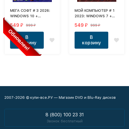
МЕГА СОФТ # 3 2026:
МОЙ КОМПЬЮТЕР # 1
WINDOWS 10 +
2023: WINDOWS 7 +
СИСТЕМНЫЙ WPI :
СИСТЕМНЫЙ WPI :
549
549
999
999
₽
₽
₽
₽
WINDOWS 10, X86/X64,
WINDOWS 7, X86/X64,
Обновлен!
6 РЕДАКЦИЙ,
7 РЕДАКЦИЙ,
В
В
ПРОГРАММЫ НА
ПРОГРАММЫ НА
корзину
корзину
КАЖДЫЙ ДЕНЬ
КАЖДЫЙ ДЕНЬ
2007-2026 © купи-все.РУ — Магазин DVD и Blu-Ray дисков
8 (800) 100 23 31
Звонок бесплатный