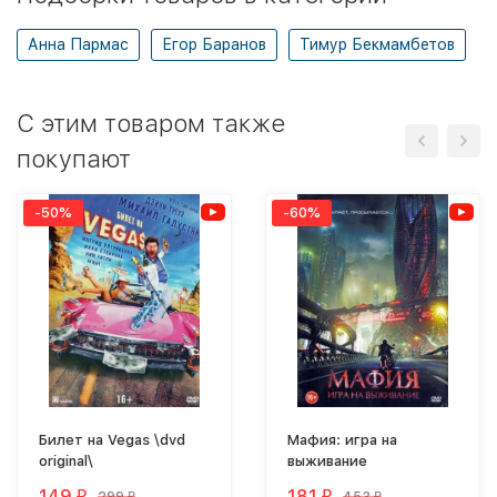
Анна Пармас
Егор Баранов
Тимур Бекмамбетов
C этим товаром также
покупают
-50%
-60%
Билет на Vegas \dvd
Мафия: игра на
original\
выживание
149
181
₽
₽