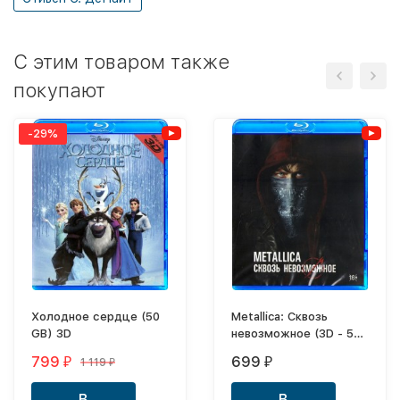
C этим товаром также
покупают
-29%
Холодное сердце (50
Metallica: Сквозь
GB) 3D
невозможное (3D - 50
GB)
799
699
1 119
₽
₽
₽
В
В