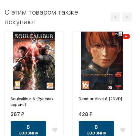
C этим товаром также
покупают
Soulcalibur 6 (Русская
Dead or Alive 6 [2DVD]
версия)
287
428
₽
₽
В
В
корзину
корзину