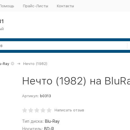
Помощь
Прайс-Листы
Контакты
31
ый
u-Ray
Нечто (1982)
Нечто (1982) на BluR
Артикул:
b0313
Написать отзыв
Тип диска:
Blu-Ray
Носитель:
BD-R