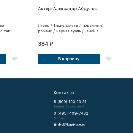
Актёр: Александр Абдулов
ые
Лузер / Тихие омуты / Тюремный
о так
романс / Черная вуаль / Гений /
Артистка / О любви / Желтый карлик /
А по утру они проснулись /
384
₽
Штзофрения / Униженные и
оскорбленные / Над темной водой
В корзину
Контакты
8 (800) 100 23 31
Звонок бесплатный
8 (495) 409-7432
Москва
dvd@kupi-vse.ru