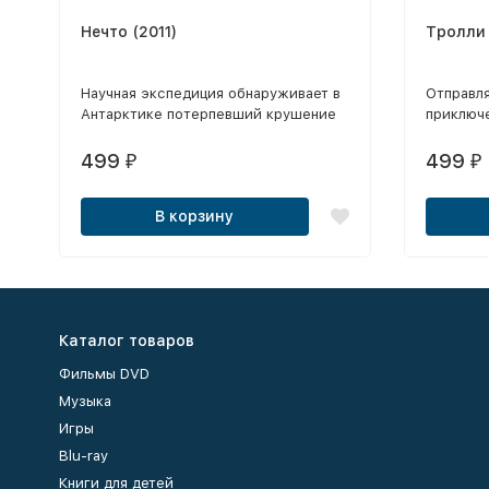
Нечто (2011)
Тролли
​Научная экспедиция обнаруживает в
Отправля
Антарктике потерпевший крушение
приключе
инопланетный космический корабль.
далеко о
объедин
499
499
₽
₽
мрачным
Цветан, 
В корзину
зловещих
короля 
Каталог товаров
Фильмы DVD
Музыка
Игры
Blu-ray
Книги для детей