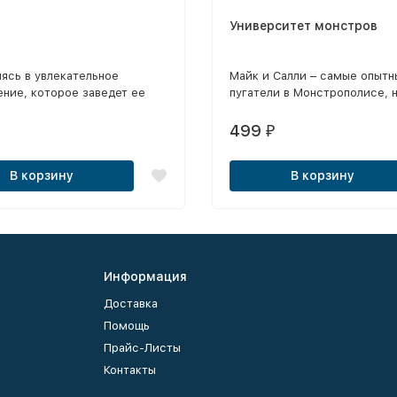
Университет монстров
ясь в увлекательное
Майк и Салли – самые опытн
ние, которое заведет ее
пугатели в Монстрополисе, н
т привычного мира, Розочка
было далеко не всегда.
яет усилия с самым
499
₽
 троллем на свете по имени
чтобы спасти друзей из лап
В корзину
В корзину
 бергенов и их лидера,
Хряща Старшего.
Информация
Доставка
Помощь
Прайс-Листы
Контакты