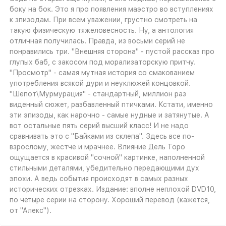
боку на бок. Это я про появления маэстро во вступлениях
к зпизодам. При всем уважении, грустно смотреть на
такую физическую тяжеловесность. Ну, а антология
отличная получилась. Правда, из восьми серий не
понравились три. "Внешняя сторона" - пустой рассказ про
глупых баб, с закосом под морализаторскую притчу.
"Просмотр" - самая мутная история со смакованием
употребления всякой дури и неуклюжей концовкой.
"Шепот\Мурмурация" - стандартный, миллион раз
виденный сюжет, разбавленный птичками. Кстати, именно
эти эпизоды, как нарочно - самые нудные и затянутые. А
вот остальные пять серий высший класс! И не надо
сравнивать это с "Байками из склепа". Здесь все по-
взрослому, жестче и мрачнее. Влияние Дель Торо
ощущается в красивой "сочной" картинке, наполненной
стильными деталями, убедительно передающими дух
эпохи. А ведь события происходят в самых разных
исторических отрезках. Издание: вполне неплохой DVD10,
по четыре серии на сторону. Хороший перевод (кажется,
от "Алекс").