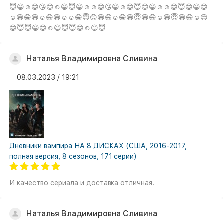
😇😁☺😁😘😊☺😁😇😁☺☺😁😘😁☺😁😇😊😁☺☺😁😇😁😁😄
☺😁😁😄☺😄😁☺☺😁😇😊😁😄☺😁😁😇😁😄☺😁😇😁😄☺😊
😁😇😇😁😄☺😄😇😇😁☺😊😇
Наталья Владимировна Сливина
08.03.2023 / 19:21
Дневники вампира НА 8 ДИСКАХ (США, 2016-2017,
полная версия, 8 сезонов, 171 серии)
И качество сериала и доставка отличная.
Наталья Владимировна Сливина