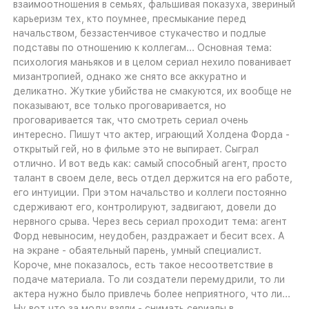
взаимоотношения в семьях, фальшивая показуха, звериный
карьеризм тех, кто поумнее, пресмыкание перед
начальством, беззастенчивое стукачество и подлые
подставы по отношению к коллегам... Основная тема:
психология маньяков и в целом сериал нехило пованивает
мизантропией, однако же снято все аккуратно и
деликатно. Жуткие убийства не смакуются, их вообще не
показывают, все только проговаривается, но
проговаривается так, что смотреть сериал очень
интересно. Пишут что актер, играющий Холдена Форда -
открытый гей, но в фильме это не выпирает. Сыграл
отлично. И вот ведь как: самый способный агент, просто
талант в своем деле, весь отдел держится на его работе,
его интуиции. При этом начальство и коллеги постоянно
сдерживают его, контролируют, задвигают, довели до
нервного срыва. Через весь сериал проходит тема: агент
Форд невыносим, неудобен, раздражает и бесит всех. А
на экране - обаятельный парень, умный специалист.
Короче, мне показалось, есть такое несоответствие в
подаче материала. То ли создатели перемудрили, то ли
актера нужно было привлечь более неприятного, что ли...
Ну вот что за моду взяли - снимать сериалы в