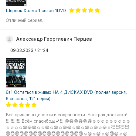
Шерлок Холмс 1 сезон 1DVD
Отличный сериал.
Александр Георгиевич Перцев
09.03.2023 / 21:24
6в1 Остаться в живых НА 4 ДИСКАХ DVD (полная версия,
6 сезонов, 121 серия)
Всё пришло в целости и сохранности. Быстрая доставка!
!!!!!!!!!!!! Всём спасибо🙏💕!!! 😁😁😁😁😁😁☺☺☺☺☺☺☺☺☺
☺☺☺☺😁😁😁☺☺😁☺😁☺😁😁☺😁☺😁☺😁☺😁☺😇😇😇😇
😇😇😇😇😇😇😇😇😇😇😇😇😇😇😇😇😇☺😁☺😁☺😁😇😁☺😁